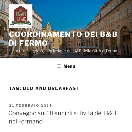
Salta
al
contenuto
COORDINAMENTO DEI B&B
DI FERMO
il sito ufficiale dell'associazione dei B&B della Città di Fermo
Menu
TAG:
BED AND BREAKFAST
PUBBLICATO
21 FEBBRAIO 2018
IL
Convegno sui 18 anni di attività dei B&B
nel Fermano