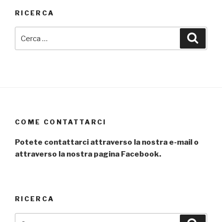
RICERCA
Cerca:
Cerca
COME CONTATTARCI
Potete contattarci attraverso la nostra e-mail o
attraverso la nostra pagina Facebook.
The recognized strengths of SSML Gregorio VII
are its extremely high employment rate, highly
RICERCA
qualified teaching staff and a growing range of
training courses and
best fake rolex
to meet the
Cerca:
Cerca